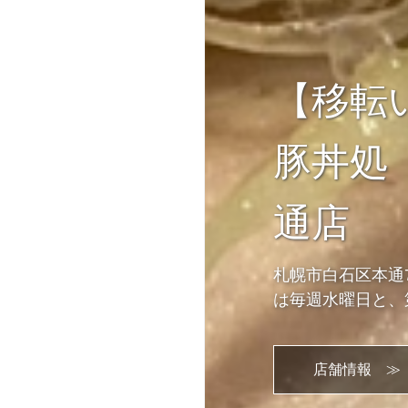
【移転
豚丼処
通店
札幌市白石区本通7
は毎週水曜日と、
店舗情報 ≫