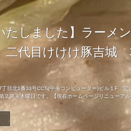
いたしました】ラーメ
 二代目けけけ豚吉城 
丁目北1番33号CCS(中央コンピューター)ビル１F 定
第２第４木曜日です。【現在ホームページリニューアル