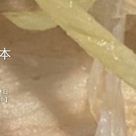
ン
本
休日
中】