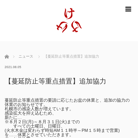
m
ホーム
ニュース
【蔓延防止等重点措置】追加協力
2021.08.05
【蔓延防止等重点措置】追加協力
蔓延防止等重点措置の要請に応じたお盆の休業と、追加の協力の
休業のお知らせです。
札幌市の感染人数が増えています。
感染拡大を抑え込むため、
新たに…
※８月２日(月)～８月３１日(火)までの
すべての土曜日、日曜日、
(火水木金は変わらず時短AM１１時半～PM１５時まで営業)
を……休業とさせていただきます。