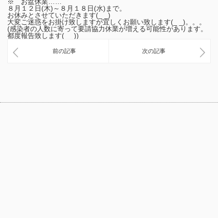
※ お盆休業……
８月１２日(木)～８月１８日(水)まで。
お休みとさせていただきます(_ _)
大変ご迷惑をお掛け致しますが宜しくお願い致します(_ _)。。。
(感染者の人数に寄って要請協力休業が増える可能性があります。
都度報告致します(_ _))
前の記事
次の記事